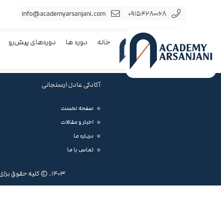
info@academyarsanjani.com
09154280068
خانه
دوره ها
دوره‌های پیش‌رو
آکادکی عادل ارسنجانی
صفحه نخست
اخبار و مقالات
درباره ما
تماس با ما
1403. © کلیه حقوق برای آکادمی ارسنجانی محفوظ است.