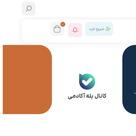
0
شروع کنید
ش
کانال بله آکادمی