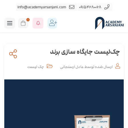
info@academyarsanjani.com
09154280068
0
چک‌لیست جایگاه سازی برند
ارسال شده توسط
عادل ارسنجانی
چک لیست